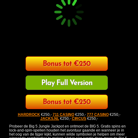
Bonus tot €250
Play Full Version
Bonus tot €250
HARDROCK
€250,-
711 CASINO
€250,-
777 CASINO
€250,-
JACKS.NL
€250,-
CIRCUS
€250,-
Probeer de Big 5 Jungle Jackpot en ontmoet de BIG 5. Gratis spins en
lock-and-spin-spellen houden het avontuur gaande en wanneer je in
het oog van de tijger kijkt, kunnen wilde symbolen je helpen om meer