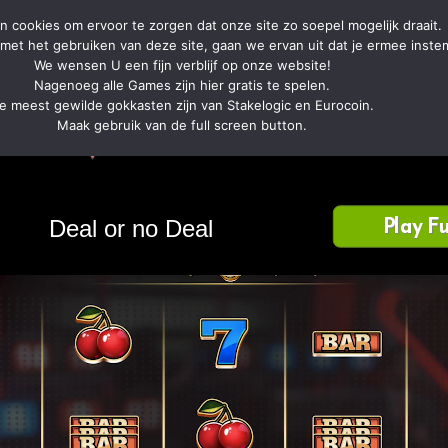
 cookies om ervoor te zorgen dat onze site zo soepel mogelijk draait.
 met het gebruiken van deze site, gaan we ervan uit dat je ermee inste
We wensen U een fijn verblijf op onze website!
Nagenoeg alle Games zijn hier gratis te spelen.
e meest gewilde gokkasten zijn van Stakelogic en Eurocoin.
Maak gebruik van de full screen button.
Deal or no Deal
Play Fu