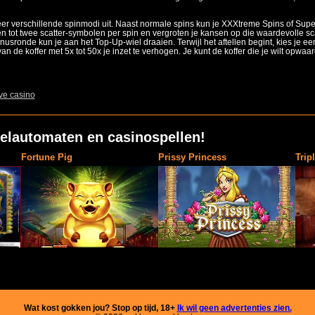
beer verschillende spinmodi uit. Naast normale spins kun je XXXtreme Spins of Su
 tot twee scatter-symbolen per spin en vergroten je kansen op die waardevolle scatt
usronde kun je aan het Top-Up-wiel draaien. Terwijl het aftellen begint, kies je ee
n de koffer met 5x tot 50x je inzet te verhogen. Je kunt de koffer die je wilt opwaa
ive casino
elautomaten en casinospellen!
Fortune Pig
Prissy Princess
Trip
Wat kost gokken jou? Stop op tijd, 18+
Ik wil geen advertenties zien.