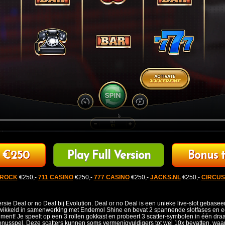
t €250
Play Full Version
Bonus 
ROCK
€250,-
711 CASINO
€250,-
777 CASINO
€250,-
JACKS.NL
€250,-
CIRCUS
rsie Deal or no Deal bij Evolution. Deal or no Deal is een unieke live-slot gebas
wikkeld in samenwerking met Endemol Shine en bevat 2 spannende slotfases en ee
inment! Je speelt op een 3 rollen gokkast en probeert 3 scatter-symbolen in één dra
e bonusspel. Deze scatters kunnen soms vermenigvuldigers tot wel 10x bevatten, waar