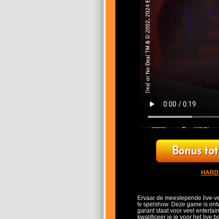
Bonus to
HARD
Ervaar de meeslepende live-ve
tv spelshow. Deze game is ont
garant staat voor veel enterta
kwalificeer je je voor het liv