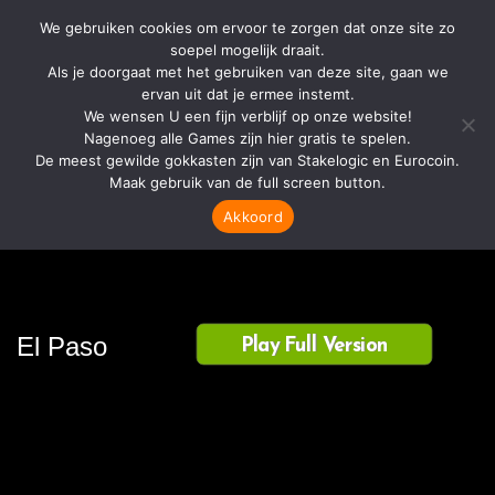
We gebruiken cookies om ervoor te zorgen dat onze site zo
soepel mogelijk draait.
Als je doorgaat met het gebruiken van deze site, gaan we
ervan uit dat je ermee instemt.
We wensen U een fijn verblijf op onze website!
Nagenoeg alle Games zijn hier gratis te spelen.
De meest gewilde gokkasten zijn van Stakelogic en Eurocoin.
Maak gebruik van de full screen button.
Akkoord
El Paso
Play Full Version