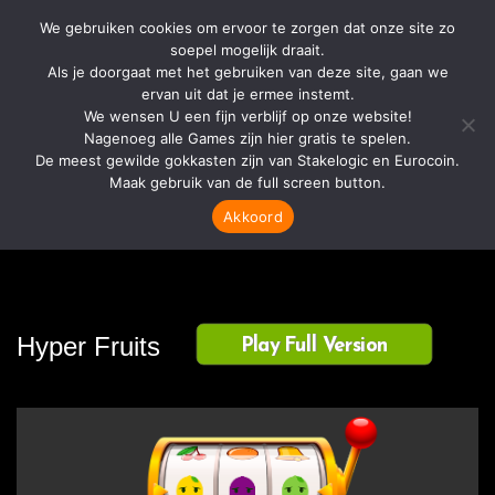
We gebruiken cookies om ervoor te zorgen dat onze site zo
soepel mogelijk draait.
Als je doorgaat met het gebruiken van deze site, gaan we
ervan uit dat je ermee instemt.
We wensen U een fijn verblijf op onze website!
Nagenoeg alle Games zijn hier gratis te spelen.
De meest gewilde gokkasten zijn van Stakelogic en Eurocoin.
Maak gebruik van de full screen button.
Akkoord
Hyper Fruits
Play Full Version