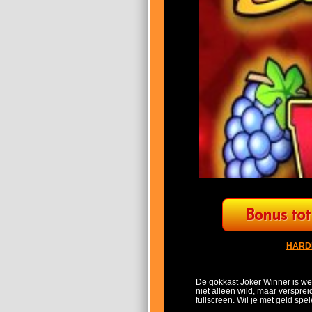
CIRC
HARD
De gokkast Joker Winner is wee
niet alleen wild, maar verspre
fullscreen. Wil je met geld sp