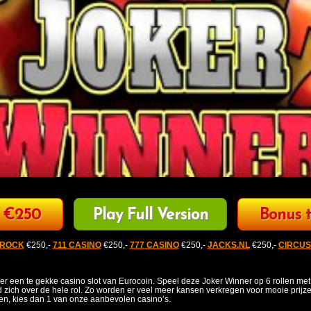
US
Play Full Version
711 
ROCK
€250,-
711 CASINO
€250,-
777 CASINO
€250,-
JACKS.NL
€250,-
CIRCUS
r een te gekke casino slot van Eurocoin. Speel deze Joker Winner op 6 rollen met 4
id zich over de hele rol. Zo worden er veel meer kansen verkregen voor mooie prijz
elen, kies dan 1 van onze aanbevolen casino’s.