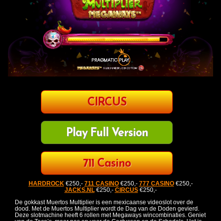
Bonus tot €250
Play Full Version
Bonus tot €250
HARDROCK
€250,-
711 CASINO
€250,-
777 CASINO
€250,-
JACKS.NL
€250,-
CIRCUS
€250,-
De gokkast Muertos Multiplier is een mexicaanse videoslot over de
dood. Met de Muertos Multiplier wordt de Dag van de Doden gevierd.
Deze slotmachine heeft 6 rollen met Megaways wincombinaties. Geniet