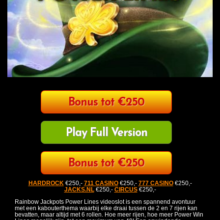
CIRCUS
Play Full Version
711 Casino
HARDROCK
€250,-
711 CASINO
€250,-
777 CASINO
€250,-
JACKS.NL
€250,-
CIRCUS
€250,-
Rainbow Jackpots Power Lines videoslot is een spannend avontuur
met een kabouterthema waarbij elke draai tussen de 2 en 7 rijen kan
bevatten, maar altijd met 6 rollen. Hoe meer rijen, hoe meer Power Win