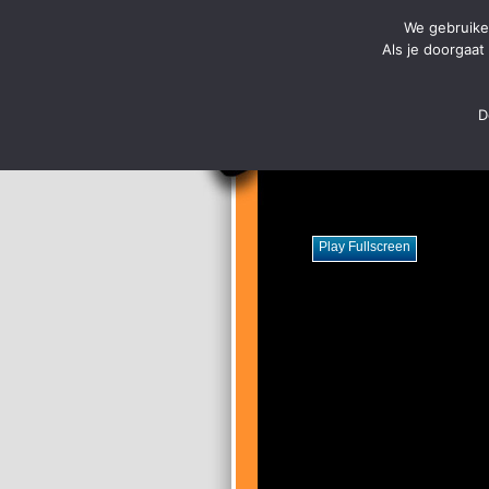
We gebruiken
Als je doorgaat
D
Play Fullscreen