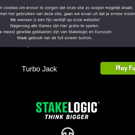
 cookies om ervoor te zorgen dat onze site zo soepel mogelijk draait.
 met het gebruiken van deze site, gaan we ervan uit dat je ermee inste
We wensen U een fijn verblijf op onze website!
Nagenoeg alle Games zijn hier gratis te spelen.
e meest gewilde gokkasten zijn van Stakelogic en Eurocoin.
Maak gebruik van de full screen button.
Turbo Jack
Play Fu