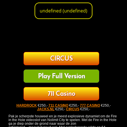
CIRCUS
Play Full Version
711 Casino
HARDROCK
€250,-
711 CASINO
€250,-
777 CASINO
€250,-
JACKS.NL
€250,-
CIRCUS
€250,-
Pak je scherpste houweel en je meest explosieve dynamiet om de Fire
in the Hole videoslot van Nolimit City te spelen. Met de Fire in the Hole
ga je diep onder de grond naar waar de zon