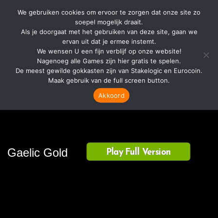
We gebruiken cookies om ervoor te zorgen dat onze site zo
soepel mogelijk draait.
Als je doorgaat met het gebruiken van deze site, gaan we
ervan uit dat je ermee instemt.
We wensen U een fijn verblijf op onze website!
Nagenoeg alle Games zijn hier gratis te spelen.
De meest gewilde gokkasten zijn van Stakelogic en Eurocoin.
Maak gebruik van de full screen button.
Akkoord
Gaelic Gold
Play Full Version