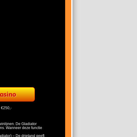
tot €250
€250,-
inlijnen. De Gladiator
pins. Wanneer deze functie
diator) – De drietand geeft