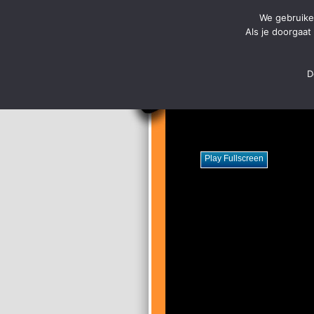
We gebruiken
Als je doorgaat
D
Play Fullscreen