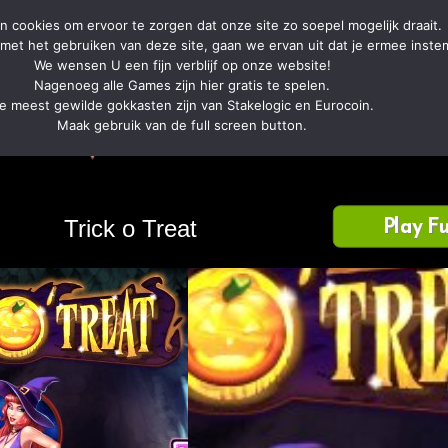
 cookies om ervoor te zorgen dat onze site zo soepel mogelijk draait.
 met het gebruiken van deze site, gaan we ervan uit dat je ermee inste
We wensen U een fijn verblijf op onze website!
Nagenoeg alle Games zijn hier gratis te spelen.
e meest gewilde gokkasten zijn van Stakelogic en Eurocoin.
Maak gebruik van de full screen button.
Trick o Treat
Play Fu