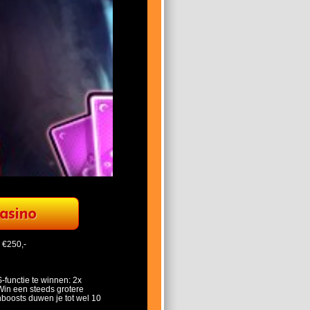
tot €250
€250,-
-functie te winnen: 2x
Win een steeds grotere
nboosts duwen je tot wel 10