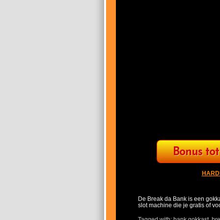
Bonus to
HARD
De Break da Bank is een gokka
slot machine die je gratis of 
Tagged with:
bank gokkast
,
br