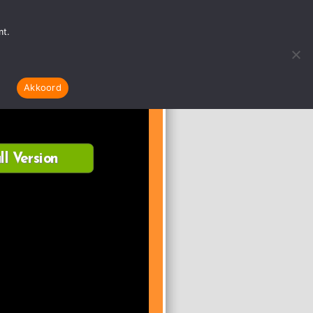
mt.
Akkoord
ll Version