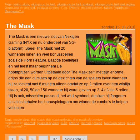
Tags:
viking slots
,
vikings go to hell
,
vikings go to hell gokkast
,
vikings go to hell slot review
Geplaatst in:
android
,
gokkast-spelen
,
iPad
,
iPhone
,
mobiel gokken
,
tablet
,
Yggdrasil
|
Reageren? »
The Mask
zondag 15 juli 2018
The Mask is een nieuwe slot van Nextgen
Gaming (NYX en nu onderdeel van SG-
platform). Speel The Mask met 20
winnende lijnen en veel bonusspellen
zoals de Horn Feature. Laat de spelletjes
en het feest maar beginnen! De
hoofdprijzen worden uitbetaald door The Mask zelf, met zijn enorme
grijns die een glimlach op de gezichten van de spelers tovert wanneer
hij ze toekent met 8 munten alleen omdat ze op 2 rollen over een winlijn
staan, of 20, 50 en 150 wanneer hij wordt gezien op 3, 4 of alle 5 rollen.
Hij is ook, misschien passend, het wild-symbool, dus kan hij fungeren
als alles behalve het bonuspictogram om winnende combo's te helpen
voltooien.
Tags:
movie slots
,
the mask
,
the mask gokkast
,
the mask slot review
Geplaatst in:
android
,
gokkast-spelen
,
iPad
,
iPhone
,
mobiel gokken
,
NextGen Slots
,
tablet
|
Reageren? »
1
2
3
…
87
Volgende »