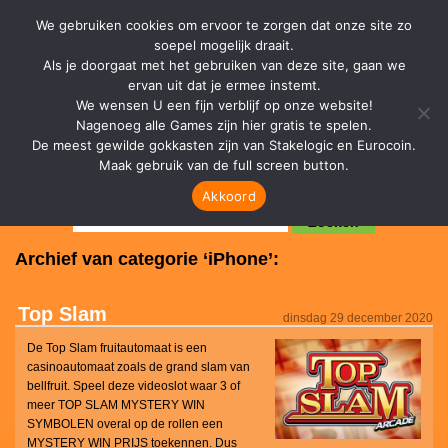
We gebruiken cookies om ervoor te zorgen dat onze site zo
soepel mogelijk draait.
Als je doorgaat met het gebruiken van deze site, gaan we
ervan uit dat je ermee instemt.
We wensen U een fijn verblijf op onze website!
Nagenoeg alle Games zijn hier gratis te spelen.
De meest gewilde gokkasten zijn van Stakelogic en Eurocoin.
Maak gebruik van de full screen button.
Akkoord
Zoeken
Archief van categorie ‘iPhone’:
Top Slam
dinsdag 29 december 2020
De Top Slam fruitautomaat is een
casinoautomaat zoals de grand slam van
bellfruit. Speel deze videoslot waar 3 of
meer TOP SLAM MYSTERY WIN
SYMBOLEN overal op de rollen een
MYSTERY WIN PRIJS toekennen. Dus