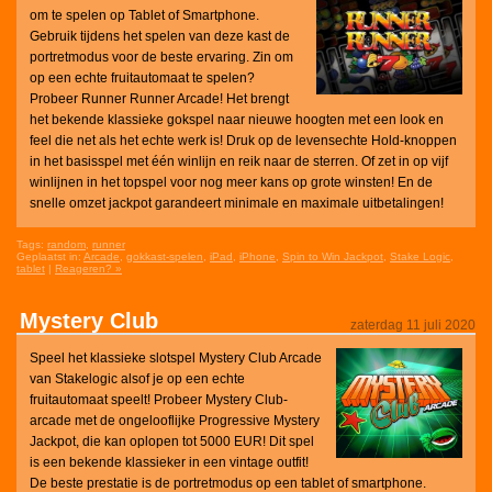
om te spelen op Tablet of Smartphone.
Gebruik tijdens het spelen van deze kast de
portretmodus voor de beste ervaring. Zin om
op een echte fruitautomaat te spelen?
Probeer Runner Runner Arcade! Het brengt
het bekende klassieke gokspel naar nieuwe hoogten met een look en
feel die net als het echte werk is! Druk op de levensechte Hold-knoppen
in het basisspel met één winlijn en reik naar de sterren. Of zet in op vijf
winlijnen in het topspel voor nog meer kans op grote winsten! En de
snelle omzet jackpot garandeert minimale en maximale uitbetalingen!
Tags:
random
,
runner
Geplaatst in:
Arcade
,
gokkast-spelen
,
iPad
,
iPhone
,
Spin to Win Jackpot
,
Stake Logic
,
tablet
|
Reageren? »
Mystery Club
zaterdag 11 juli 2020
Speel het klassieke slotspel Mystery Club Arcade
van Stakelogic alsof je op een echte
fruitautomaat speelt! Probeer Mystery Club-
arcade met de ongelooflijke Progressive Mystery
Jackpot, die kan oplopen tot 5000 EUR! Dit spel
is een bekende klassieker in een vintage outfit!
De beste prestatie is de portretmodus op een tablet of smartphone.