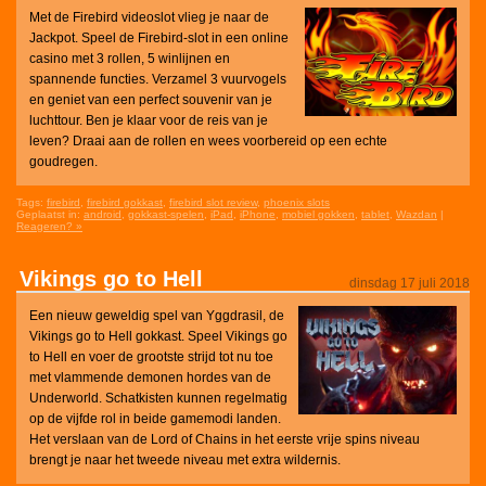
Met de Firebird videoslot vlieg je naar de
Jackpot. Speel de Firebird-slot in een online
casino met 3 rollen, 5 winlijnen en
spannende functies. Verzamel 3 vuurvogels
en geniet van een perfect souvenir van je
luchttour. Ben je klaar voor de reis van je
leven? Draai aan de rollen en wees voorbereid op een echte
goudregen.
Tags:
firebird
,
firebird gokkast
,
firebird slot review
,
phoenix slots
Geplaatst in:
android
,
gokkast-spelen
,
iPad
,
iPhone
,
mobiel gokken
,
tablet
,
Wazdan
|
Reageren? »
Vikings go to Hell
dinsdag 17 juli 2018
Een nieuw geweldig spel van Yggdrasil, de
Vikings go to Hell gokkast. Speel Vikings go
to Hell en voer de grootste strijd tot nu toe
met vlammende demonen hordes van de
Underworld. Schatkisten kunnen regelmatig
op de vijfde rol in beide gamemodi landen.
Het verslaan van de Lord of Chains in het eerste vrije spins niveau
brengt je naar het tweede niveau met extra wildernis.