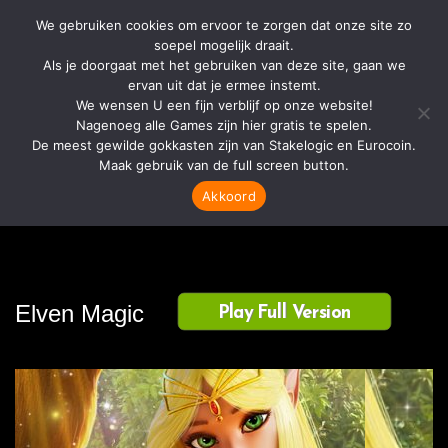
We gebruiken cookies om ervoor te zorgen dat onze site zo
soepel mogelijk draait.
Als je doorgaat met het gebruiken van deze site, gaan we
ervan uit dat je ermee instemt.
We wensen U een fijn verblijf op onze website!
Nagenoeg alle Games zijn hier gratis te spelen.
De meest gewilde gokkasten zijn van Stakelogic en Eurocoin.
Maak gebruik van de full screen button.
Akkoord
Elven Magic
Play Full Version