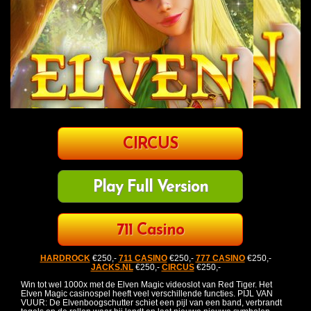
Bonus tot €250
Play Full Version
Bonus tot €250
HARDROCK
€250,-
711 CASINO
€250,-
777 CASINO
€250,-
JACKS.NL
€250,-
CIRCUS
€250,-
Win tot wel 1000x met de Elven Magic videoslot van Red Tiger. Het
Elven Magic casinospel heeft veel verschillende functies. PIJL VAN
VUUR: De Elvenboogschutter schiet een pijl van een band, verbrandt