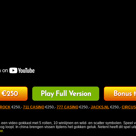
t €250
Play Full Version
Bonus 
ROCK
€250,-
711 CASINO
€250,-
777 CASINO
€250,-
JACKS.NL
€250,-
CIRCUS
en video gokkast met 5 rollen, 10 winlijnen en wild- en scatter symbolen. Speel vo
og loopt. In china brengen vissen tijdens het gokken geluk. Netent heeft dit spel u
ne
.