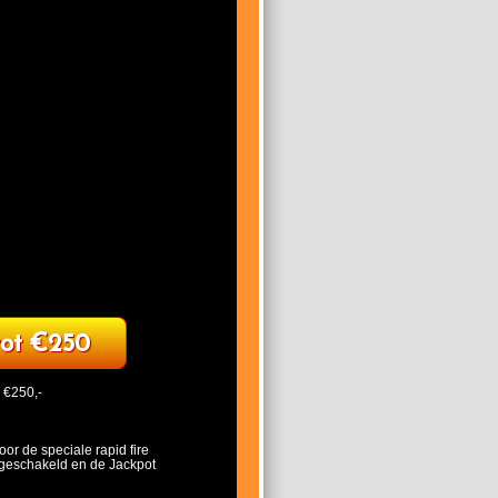
tot €250
€250,-
or de speciale rapid fire
itgeschakeld en de Jackpot