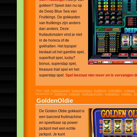
gokken? Speel dan nu op
de Deep Blue Sea van
Fruitkings. De gokkasten
van fruitkings zijn anders
dan anders. Deze
fruitautomaten vind je niet
in de horeca of de
gokhallen. Het topspel
bestaat uit het gamble spel,
superfruit spel, lucky7
bonus, superstap spel,
treasure trail spel en het
superstap spel.
Spel bestaat niet meer en is vervangen d
Tags:
fruit
,
fruitautomaat
,
fruitautomaten
,
fruitkings
,
gokhallen
,
gokkast
,
Geplaatst in:
fruitkings
,
gokkast
,
gokkast-spelen
,
gokkasten
,
gokken
,
Sp
GoldenOldie
De Golden Oldie gokkast is
een barcrest fruitmachine
en speelbaar op power
jackpot met een echte
jackpot. Je kunt