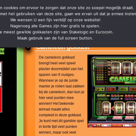
 cookies om ervoor te zorgen dat onze site zo soepel mogelijk draait.
 met het gebruiken van deze site, gaan we ervan uit dat je ermee inste
We wensen U een fijn verblijf op onze website!
Nagenoeg alle Games zijn hier gratis te spelen.
e meest gewilde gokkasten zijn van Stakelogic en Eurocoin.
Archief van categorie ‘gokkast’:
Maak gebruik van de full screen button.
Cameleon gokkast
eken
De cameleon gokkast
brengt heel veel speel
plezier doormiddel van het
sparen van 6 nudges.
Wanneer je op de juiste
manier je rollen laat zakken
bij de cameleon, dan kun je
hier veel punten mee
winnen! Het bekende
winrad maakt alles
compleet in deze gokkast.
Je kunt met dit gamble spel
in korte tijd veel punten
winnen, maar ook veel