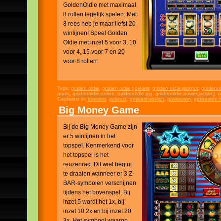
GoldenOldie met maximaal
8 rollen tegelijk spelen. Met
8 rees heb je maar liefst 20
winlijnen! Speel Golden
Oldie met inzet 5 voor 3, 10
voor 4, 15 voor 7 en 20
voor 8 rollen.
Tags:
golden oldie
,
golden oldie gokkast
,
golden oldie jackpot
,
goldenol
gratis
,
goldenoldie online
,
goldenoldie pjp
,
goldenoldie power jackpot
,
g
Geplaatst in:
barcrest
,
gokkast
,
gokkast-spelen
,
gokkasten
,
gokkasten m
Big Money Game
Bij de Big Money Game zijn
er 5 winlijnen in het
topspel. Kenmerkend voor
het topspel is het
reuzenrad. Dit wiel begint
te draaien wanneer er 3 Z-
BAR-symbolen verschijnen
tijdens het bovenspel. Bij
inzet 5 wordt het 1x, bij
inzet 10 2x en bij inzet 20
3x. Het symbool waarop