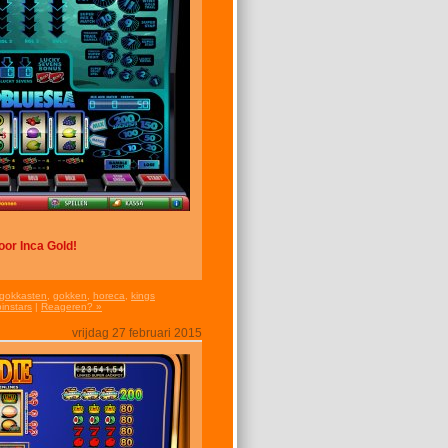
oor Inca Gold!
gokkasten
,
gokken
,
horeca
,
kings
instars
|
Reageren? »
vrijdag 27 februari 2015