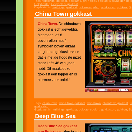
Tags:
fruitkings
,
gokkast
,
gokkast lucky holder
,
gokkast luckyholder
,
gok
luckyholder
,
luckyholder gokkast
Geplaatst in:
fruitkings
,
gokkast
,
gokkast-spelen
,
gokkasten
,
gokken
,
Sp
China Town gokkast
China Town.
De chinatown
gokkast is echt geweldig.
Met maar lieft 8
bovenrollen met 4
symbolen boven elkaar
zorgt deze gokkast ervoor
dat je met de hoogste inzet
maar liefst 48 winlijnen
hebt. Dit maakt deze
gokkast een topper en is
hiermee zeer uniek!
Tags:
china town
,
china town gokkast
,
chinatown
,
chinatown gokkast
,
f
gokkasten
Geplaatst in:
fruitkings
,
gokkast
,
gokkast-spelen
,
gokkasten
,
gokken
,
Sp
Deep Blue Sea
Deep Blue Sea gokkast
van Fruitkings.
Hou je van