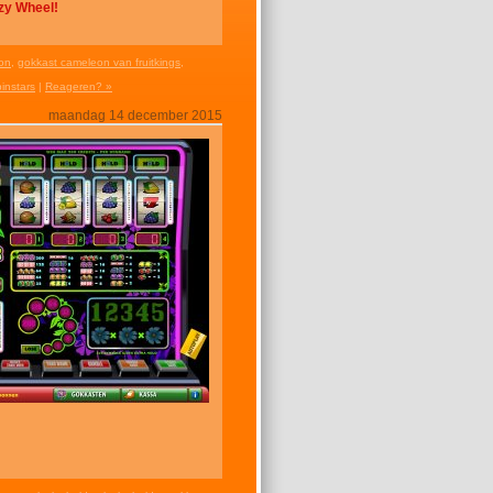
zy Wheel!
on
,
gokkast cameleon van fruitkings
,
instars
|
Reageren? »
maandag 14 december 2015