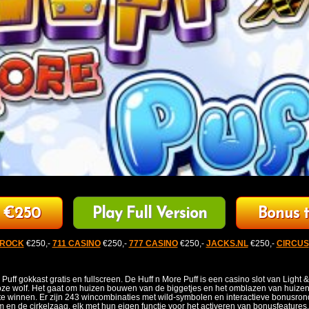
t €250
Play Full Version
Bonus 
ROCK
€250,-
711 CASINO
€250,-
777 CASINO
€250,-
JACKS.NL
€250,-
CIRCUS
Puff gokkast gratis en fullscreen. De Huff n More Puff is een casino slot van Ligh
oze wolf. Het gaat om huizen bouwen van de biggetjes en het omblazen van huizen d
 te winnen. Er zijn 243 wincombinaties met wild-symbolen en interactieve bonusrond
en de cirkelzaag, elk met hun eigen functie voor het activeren van bonusfeatures.