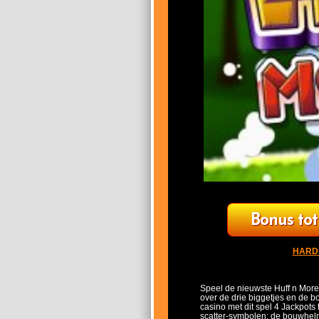
Bonus to
HARD
Speel de nieuwste Huff n More 
over de drie biggetjes en de b
casino met dit spel 4 Jackpots
scatter-symbolen: de bouwhelm 