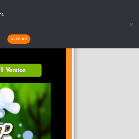
mt.
Akkoord
ll Version