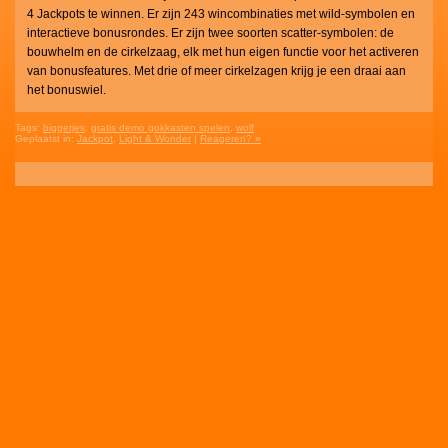
4 Jackpots te winnen. Er zijn 243 wincombinaties met wild-symbolen en
interactieve bonusrondes. Er zijn twee soorten scatter-symbolen: de
bouwhelm en de cirkelzaag, elk met hun eigen functie voor het activeren
van bonusfeatures. Met drie of meer cirkelzagen krijg je een draai aan
het bonuswiel.
Tags:
biggetjes
,
gratis demo gokkasten spelen
,
wolf
Geplaatst in:
Jackpot
,
Light & Wonder
|
Reageren? »