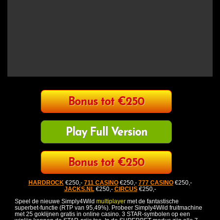
711 Casino
Play Full Version
CIRCUS
HARDROCK
€250,-
711 CASINO
€250,-
777 CASINO
€250,-
JACKS.NL
€250,-
CIRCUS
€250,-
Speel de nieuwe Simply4Wild
multiplayer
met de fantastische
superbet-functie (RTP van 95,49%). Probeer Simply4Wild fruitmachine
met 25 goklijnen gratis in online casino. 3 STAR-symbolen op een