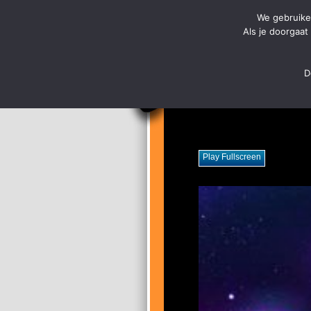
We gebruiken
Als je doorgaat
D
Play Fullscreen