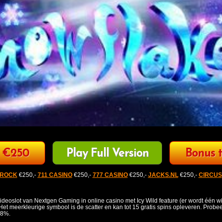
t €250
Play Full Version
Bonus 
ROCK
€250,-
711 CASINO
€250,-
777 CASINO
€250,-
JACKS.NL
€250,-
CIRCUS
deoslot van Nextgen Gaming in online casino met Icy Wild feature (er wordt één w
 Het meerkleurige symbool is de scatter en kan tot 15 gratis spins opleveren. Prob
58%.