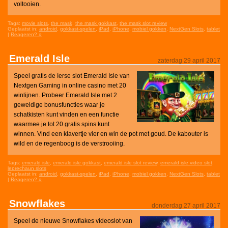
voltooien.
Tags:
movie slots
,
the mask
,
the mask gokkast
,
the mask slot review
Geplaatst in:
android
,
gokkast-spelen
,
iPad
,
iPhone
,
mobiel gokken
,
NextGen Slots
,
tablet
|
Reageren? »
Emerald Isle
zaterdag 29 april 2017
Speel gratis de Ierse slot Emerald Isle van
Nextgen Gaming in online casino met 20
winlijnen. Probeer Emerald Isle met 2
geweldige bonusfuncties waar je
schatkisten kunt vinden en een functie
waarmee je tot 20 gratis spins kunt
winnen. Vind een klavertje vier en win de pot met goud. De kabouter is
wild en de regenboog is de verstrooiing.
Tags:
emerald isle
,
emerald isle gokkast
,
emerald isle slot review
,
emerald isle video slot
,
leprechaun slots
Geplaatst in:
android
,
gokkast-spelen
,
iPad
,
iPhone
,
mobiel gokken
,
NextGen Slots
,
tablet
|
Reageren? »
Snowflakes
donderdag 27 april 2017
Speel de nieuwe Snowflakes videoslot van