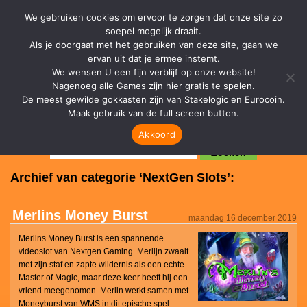
We gebruiken cookies om ervoor te zorgen dat onze site zo
soepel mogelijk draait.
Als je doorgaat met het gebruiken van deze site, gaan we
ervan uit dat je ermee instemt.
We wensen U een fijn verblijf op onze website!
Nagenoeg alle Games zijn hier gratis te spelen.
De meest gewilde gokkasten zijn van Stakelogic en Eurocoin.
Maak gebruik van de full screen button.
Akkoord
Zoeken
Archief van categorie ‘NextGen Slots’:
Merlins Money Burst
maandag 16 december 2019
Merlins Money Burst is een spannende
videoslot van Nextgen Gaming. Merlijn zwaait
met zijn staf en zapte wildernis als een echte
Master of Magic, maar deze keer heeft hij een
vriend meegenomen. Merlin werkt samen met
Moneyburst van WMS in dit epische spel.