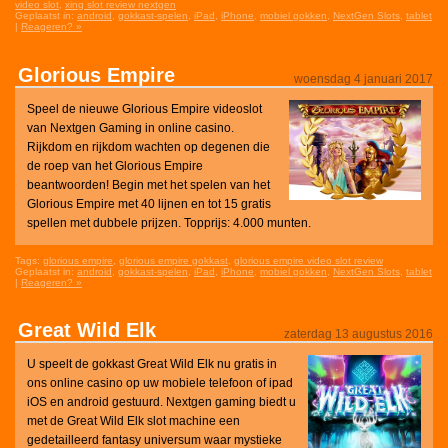
video slot
,
xing slot review nextgen
Geplaatst in:
android
,
gokkast-spelen
,
iPad
,
iPhone
,
mobiel gokken
,
NextGen Slots
,
tablet
|
Reageren? »
Glorious Empire
woensdag 4 januari 2017
Speel de nieuwe Glorious Empire videoslot
van Nextgen Gaming in online casino.
Rijkdom en rijkdom wachten op degenen die
de roep van het Glorious Empire
beantwoorden! Begin met het spelen van het
Glorious Empire met 40 lijnen en tot 15 gratis
spellen met dubbele prijzen. Topprijs: 4.000 munten.
Tags:
glorious empire
,
glorious empire gokkast
,
glorious empire video slot review
Geplaatst in:
android
,
gokkast-spelen
,
iPad
,
iPhone
,
mobiel gokken
,
NextGen Slots
,
tablet
|
Reageren? »
Great Wild Elk
zaterdag 13 augustus 2016
U speelt de gokkast Great Wild Elk nu gratis in
ons online casino op uw mobiele telefoon of ipad
iOS en android gestuurd. Nextgen gaming biedt u
met de Great Wild Elk slot machine een
gedetailleerd fantasy universum waar mystieke