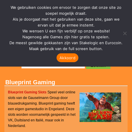
We gebruiken cookies om ervoor te zorgen dat onze site zo
soepel mogelijk draait.
Als je doorgaat met het gebruiken van deze site, gaan we
ervan uit dat je ermee instemt.
We wensen U een fijn verblijf op onze website!
Nagenoeg alle Games zijn hier gratis te spelen.
De meest gewilde gokkasten zijn van Stakelogic en Eurocoin.
Maak gebruik van de full screen button.
Akkoord
Zoeken
Blueprint Gaming
Blueprint Gaming Slots
Speel veel online
slots van de Gauselmann Group door
blauwdrukgaming. Blueprint gaming heeft
een eigen gamestudio in Engeland. Deze
slots worden voornamelijk gespeeld in het
VK, Duitsland en Italië, maar ook in
Nederland.