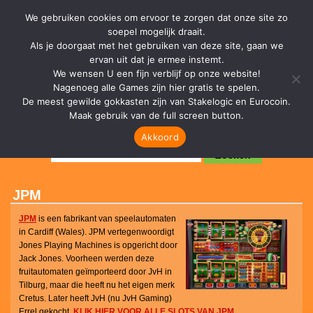
We gebruiken cookies om ervoor te zorgen dat onze site zo
soepel mogelijk draait.
Als je doorgaat met het gebruiken van deze site, gaan we
ervan uit dat je ermee instemt.
We wensen U een fijn verblijf op onze website!
Nagenoeg alle Games zijn hier gratis te spelen.
De meest gewilde gokkasten zijn van Stakelogic en Eurocoin.
Maak gebruik van de full screen button.
Akkoord
Zoeken
JPM
JPM
is een fabrikant van speelautomaten
in Cardiff (Wales). JPM vertegenwoordigt
Jones Playing Machines is opgericht door
Jack Jones. Voorheen werden deze
fruitautomaten geïmporteerd door JvH in
Tilburg, maar die heeft nu het eigen merk
Cretus. Later heeft JvH (nu JvH Gaming)
Errel gekocht.
KLIK HIER VOOR ALLE SLOTS VAN JPM