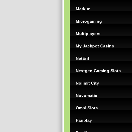
Merkur
Microgaming
Multiplayers
My Jackpot Casino
NetEnt
Nextgen Gaming Slots
Nolimit City
Novomatic
Omni Slots
Pariplay