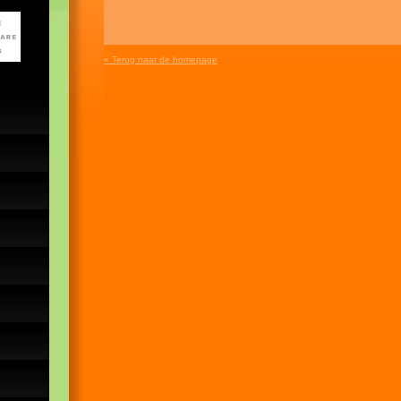
« Terug naar de homepage