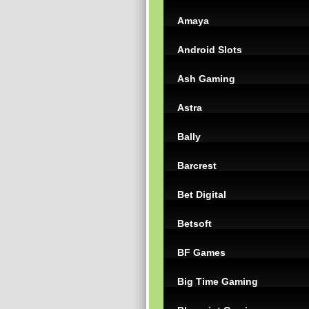
Amaya
Android Slots
Ash Gaming
Astra
Bally
Barcrest
Bet Digital
Betsoft
BF Games
Big Time Gaming