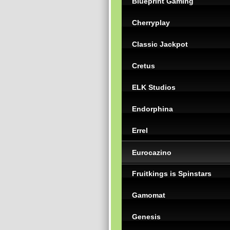
Blueprint Gaming
Cherryplay
Classic Jackpot
Cretus
ELK Studios
Endorphina
Errel
Eurocazino
Fruitkings is Spinstars
Gamomat
Genesis