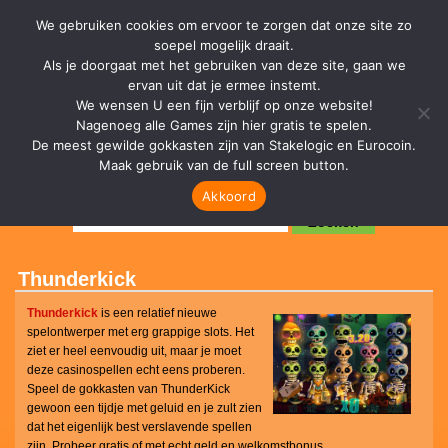
We gebruiken cookies om ervoor te zorgen dat onze site zo
soepel mogelijk draait.
Als je doorgaat met het gebruiken van deze site, gaan we
ervan uit dat je ermee instemt.
We wensen U een fijn verblijf op onze website!
Nagenoeg alle Games zijn hier gratis te spelen.
De meest gewilde gokkasten zijn van Stakelogic en Eurocoin.
Maak gebruik van de full screen button.
Akkoord
Zoeken
Thunderkick
Thunderkick
is een relatief nieuwe
spelontwerper met erg grappige slots. Het
ziet er heel eenvoudig uit, maar je moet
deze casinospellen echt eens proberen.
Speel de gokkasten van ThunderKick
gewoon een tijdje met geluid en je zult zien
dat het eigenlijk best verslavende spellen
zijn. Probeer gratis of met echt geld en welkomstbonus.