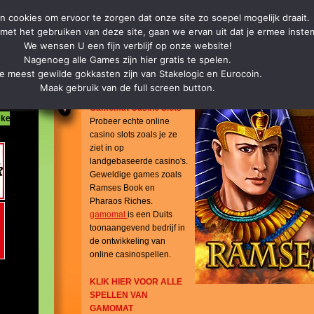
 cookies om ervoor te zorgen dat onze site zo soepel mogelijk draait.
 met het gebruiken van deze site, gaan we ervan uit dat je ermee inste
We wensen U een fijn verblijf op onze website!
Nagenoeg alle Games zijn hier gratis te spelen.
e meest gewilde gokkasten zijn van Stakelogic en Eurocoin.
Gamomat
Maak gebruik van de full screen button.
Gamomat Casino Slots
eken
Probeer echte online
casino slots zoals je ze
ziet in op
landgebaseerde casino's.
Geweldige games zoals
Ramses Book en
Pharaos Riches.
gamomat
is een Duits
toonaangevend bedrijf in
de ontwikkeling van
online casinospellen.
KLIK HIER VOOR ALLE
SPELLEN VAN
GAMOMAT