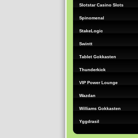
Slotstar Casino Slots
Spinomenal
StakeLogic
Swintt
Tablet Gokkasten
Thunderkick
VIP Power Lounge
Wazdan
Williams Gokkasten
Yggdrasil