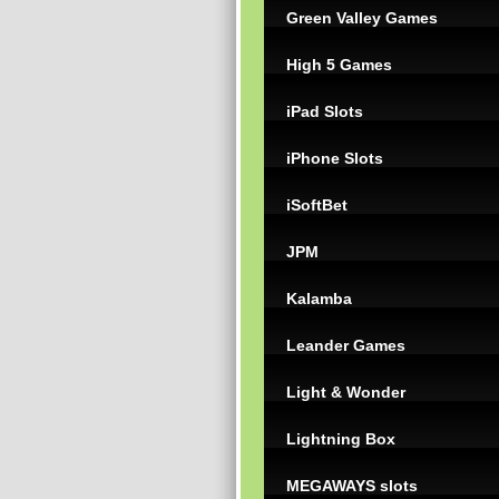
Green Valley Games
High 5 Games
iPad Slots
iPhone Slots
iSoftBet
JPM
Kalamba
Leander Games
Light & Wonder
Lightning Box
MEGAWAYS slots