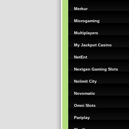
Merkur
Microgaming
Multiplayers
My Jackpot Casino
NetEnt
Nextgen Gaming Slots
Nolimit City
Novomatic
Omni Slots
Pariplay