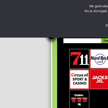
We gebruiken
Als je doorgaat
D
Zo