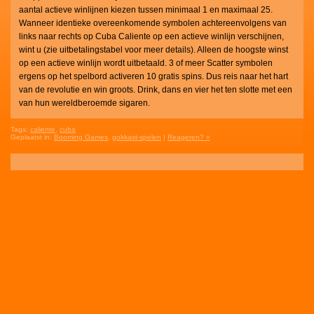
aantal actieve winlijnen kiezen tussen minimaal 1 en maximaal 25.
Wanneer identieke overeenkomende symbolen achtereenvolgens van
links naar rechts op Cuba Caliente op een actieve winlijn verschijnen,
wint u (zie uitbetalingstabel voor meer details). Alleen de hoogste winst
op een actieve winlijn wordt uitbetaald. 3 of meer Scatter symbolen
ergens op het spelbord activeren 10 gratis spins. Dus reis naar het hart
van de revolutie en win groots. Drink, dans en vier het ten slotte met een
van hun wereldberoemde sigaren.
Tags:
caliente
,
cuba
Geplaatst in:
Booming Games
,
gokkast-spelen
|
Reageren? »