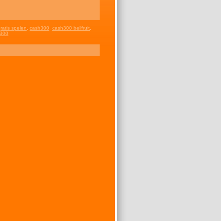
ratis spelen
,
cash300
,
cash300 bellfruit
,
h300