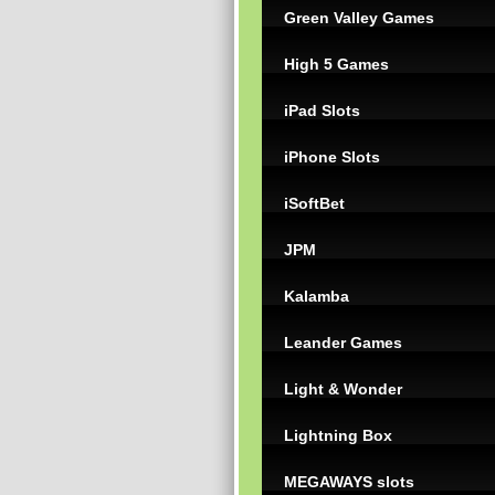
Green Valley Games
High 5 Games
iPad Slots
iPhone Slots
iSoftBet
JPM
Kalamba
Leander Games
Light & Wonder
Lightning Box
MEGAWAYS slots