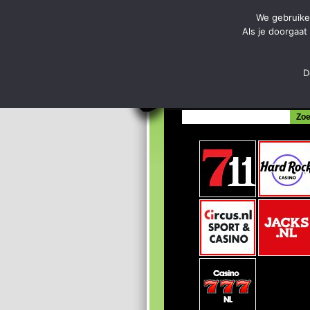
We gebruiken
Als je doorgaat
D
Zo