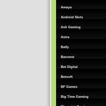
Amaya
Android Slots
Ash Gaming
Astra
Bally
Barcrest
Bet Digital
Betsoft
BF Games
Big Time Gaming