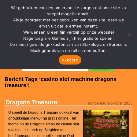
We gebruiken cookies om ervoor te zorgen dat onze site zo
soepel mogelijk draait.
Als je doorgaat met het gebruiken van deze site, gaan we
ervan uit dat je ermee instemt.
We wensen U een fijn verblijf op onze website!
Nagenoeg alle Games zijn hier gratis te spelen.
De meest gewilde gokkasten zijn van Stakelogic en Eurocoin.
Maak gebruik van de full screen button.
Akkoord
Zoeken
Bericht Tags ‘casino slot machine dragons
treasure’:
Dragons Treasure
donderdag 1 oktober 2015
U speelt de Dragons Treasure gokkast van
ontwikkelaar Merkur nu gratis online. Het
thema op de Dragons Treasure casino slot
machine richt zich op Siegfried de
hoofdpersoon uit een gelijknamige Oud-