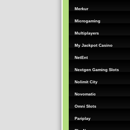
Merkur
Microgaming
Multiplayers
My Jackpot Casino
NetEnt
Nextgen Gaming Slots
Nolimit City
Novomatic
Omni Slots
Pariplay