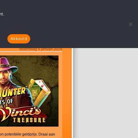
mt.
eview pragmatic’:
Akkoord
woensdag 9 januari 2019
en potentiële geldprijs. Draai aan