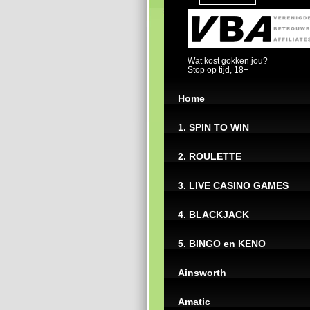
Wat kost gokken jou?
Stop op tijd, 18+
Home
1. SPIN TO WIN
2. ROULETTE
3. LIVE CASINO GAMES
4. BLACKJACK
5. BINGO en KENO
Ainsworth
Amatic