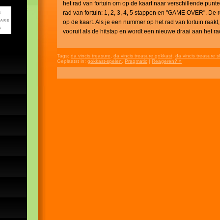
het rad van fortuin om op de kaart naar verschillende punten
rad van fortuin: 1, 2, 3, 4, 5 stappen en "GAME OVER". De 
op de kaart. Als je een nummer op het rad van fortuin raakt
vooruit als de hitstap en wordt een nieuwe draai aan het ra
Tags:
da vincis treasure
,
da vincis treasure gokkast
,
da vincis treasure s
Geplaatst in:
gokkast-spelen
,
Pragmatic
|
Reageren? »