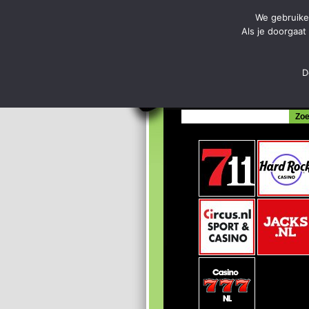
We gebruiken
Als je doorgaat
D
Zo