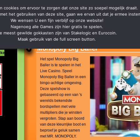
 cookies om ervoor te zorgen dat onze site zo soepel mogelijk draait.
 met het gebruiken van deze site, gaan we ervan uit dat je ermee inste
We wensen U een fijn verblijf op onze website!
Nagenoeg alle Games zijn hier gratis te spelen.
e meest gewilde gokkasten zijn van Stakelogic en Eurocoin.
Bericht Tags ‘gevangenis’:
Maak gebruik van de full screen button.
Monopoly Big Baller
eken
Het spel Monopoly Big
Baller is te spelen in het
Live Casino. Speel
Monopoly Big Baller in een
bingo-achtige omgeving.
Deze spelshow is
gebaseerd op een van 's
werelds bekendste
bordspellen met vele
multipliers die je winsten
vergroten. Stap aan boord
van deze kleurrijke boot en
beproef je geluk samen
met MR. MONOPOLY.