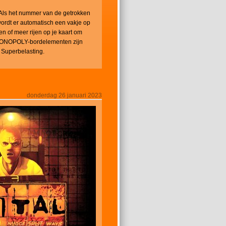
. Als het nummer van de getrokken
ordt er automatisch een vakje op
n of meer rijen op je kaart om
 MONOPOLY-bordelementen zijn
 Superbelasting.
donderdag 26 januari 2023