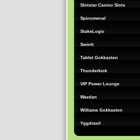
Slotstar Casino Slots
Spinomenal
StakeLogic
Swintt
Tablet Gokkasten
Thunderkick
VIP Power Lounge
Wazdan
Williams Gokkasten
Yggdrasil