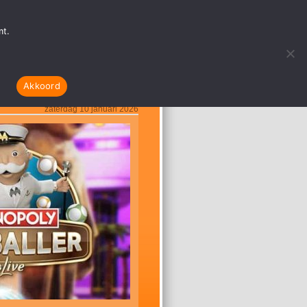
mt.
Akkoord
zaterdag 10 januari 2026