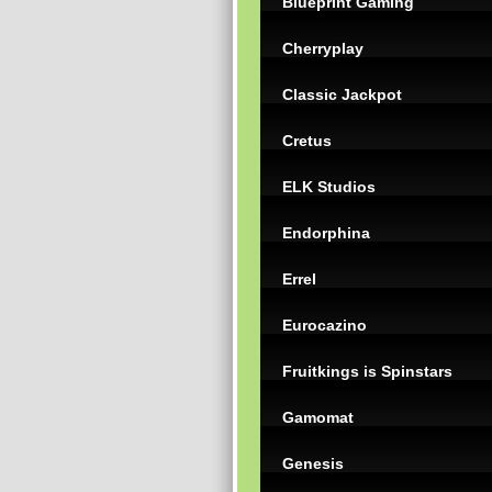
Blueprint Gaming
Cherryplay
Classic Jackpot
Cretus
ELK Studios
Endorphina
Errel
Eurocazino
Fruitkings is Spinstars
Gamomat
Genesis