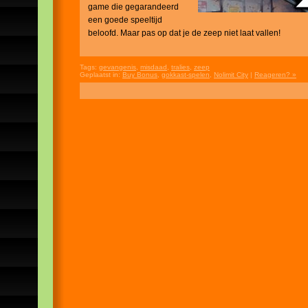
game die gegarandeerd
een goede speeltijd
beloofd. Maar pas op dat je de zeep niet laat vallen!
Tags:
gevangenis
,
misdaad
,
tralies
,
zeep
Geplaatst in:
Buy Bonus
,
gokkast-spelen
,
Nolimit City
|
Reageren? »