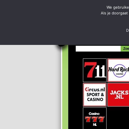
We gebruiken
Als je doorgaat
D
Zo