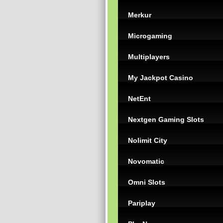
Merkur
Microgaming
Multiplayers
My Jackpot Casino
NetEnt
Nextgen Gaming Slots
Nolimit City
Novomatic
Omni Slots
Pariplay