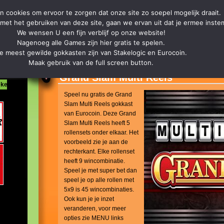
 cookies om ervoor te zorgen dat onze site zo soepel mogelijk draait.
 met het gebruiken van deze site, gaan we ervan uit dat je ermee inste
We wensen U een fijn verblijf op onze website!
Nagenoeg alle Games zijn hier gratis te spelen.
e meest gewilde gokkasten zijn van Stakelogic en Eurocoin.
Bericht Tags ‘multi reels’:
Maak gebruik van de full screen button.
Grand Slam Multi Reels
eken
Speel nu gratis de Grand
Slam Multi Reels gokkast
van Eurocoin. Deze Grand
Slam Multi Reels heeft 5
rollensets onder elkaar. Het
voorbeeld zie je aan de
rechterkant. Elke rollenset
heeft 9 wincombinatie.
Speel je met super bet dan
speel je op alle rollen met
5x9 is 45 wincombinaties.
Ook kun je je inzet
veranderen, voor meer
opties zie MENU links