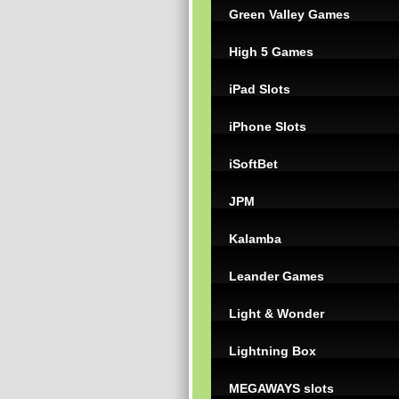
Green Valley Games
High 5 Games
iPad Slots
iPhone Slots
iSoftBet
JPM
Kalamba
Leander Games
Light & Wonder
Lightning Box
MEGAWAYS slots