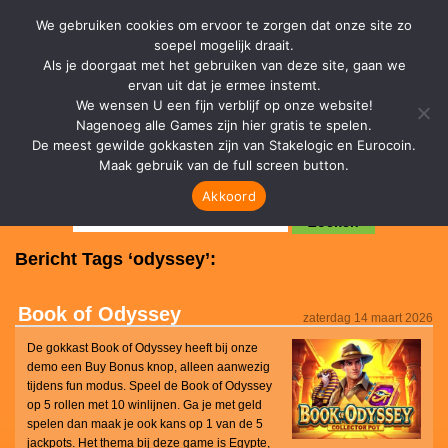
We gebruiken cookies om ervoor te zorgen dat onze site zo
soepel mogelijk draait.
Als je doorgaat met het gebruiken van deze site, gaan we
ervan uit dat je ermee instemt.
We wensen U een fijn verblijf op onze website!
Nagenoeg alle Games zijn hier gratis te spelen.
De meest gewilde gokkasten zijn van Stakelogic en Eurocoin.
Maak gebruik van de full screen button.
Akkoord
Zoeken
Bericht Tags ‘odyssey’:
Book of Odyssey
zaterdag 14 maart 2026
De gokkast Book of Odyssey heeft bij onze
demo een Buy Bonus knop, alleen aanwezig
tijdens fun modus. Speel de Book of Odyssey
op 5 rollen met 10 winlijnen. Ga je met geld
spelen dan maak je ook kans op 1 van de 5
jackpots. Het thema bij deze game is Egypte,