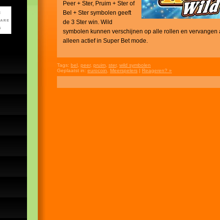
Peer + Ster, Pruim + Ster of
Bel + Ster symbolen geeft
de 3 Ster win. Wild
symbolen kunnen verschijnen op alle rollen en vervangen 
alleen actief in Super Bet mode.
Tags:
bel
,
peer
,
pruim
,
ster
,
wild symbolen
Geplaatst in:
eurocoin
,
Meerspelers
|
Reageren? »