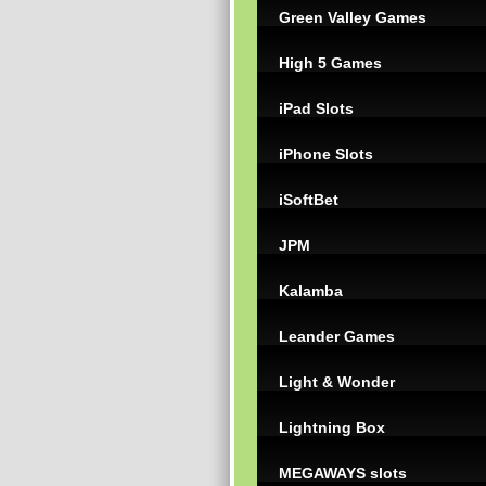
Green Valley Games
High 5 Games
iPad Slots
iPhone Slots
iSoftBet
JPM
Kalamba
Leander Games
Light & Wonder
Lightning Box
MEGAWAYS slots