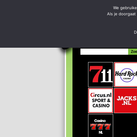
We gebruiken
Als je doorgaat
D
Zo