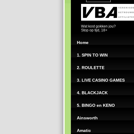
Wat kost gokken jou?
Stop op tijd, 18+
Home
1. SPIN TO WIN
2. ROULETTE
3. LIVE CASINO GAMES
4. BLACKJACK
5. BINGO en KENO
Ainsworth
Amatic