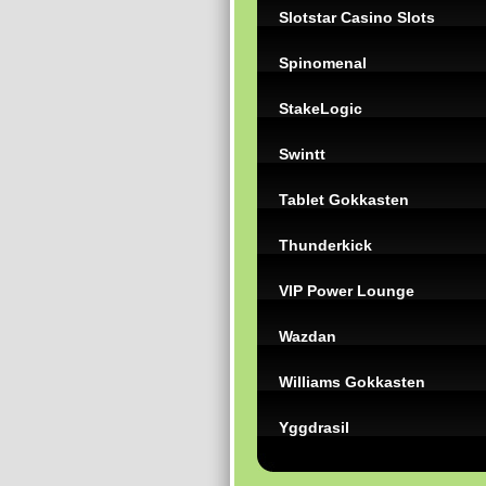
Slotstar Casino Slots
Spinomenal
StakeLogic
Swintt
Tablet Gokkasten
Thunderkick
VIP Power Lounge
Wazdan
Williams Gokkasten
Yggdrasil