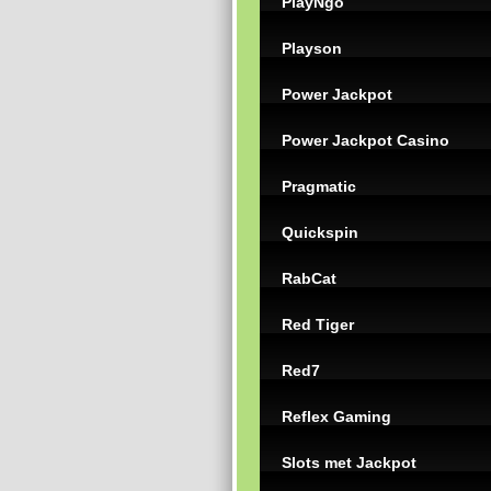
PlayNgo
Playson
Power Jackpot
Power Jackpot Casino
Pragmatic
Quickspin
RabCat
Red Tiger
Red7
Reflex Gaming
Slots met Jackpot