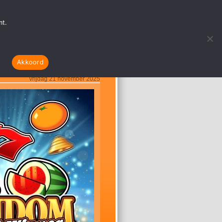
mt.
Akkoord
vrijdag 21 november 2025