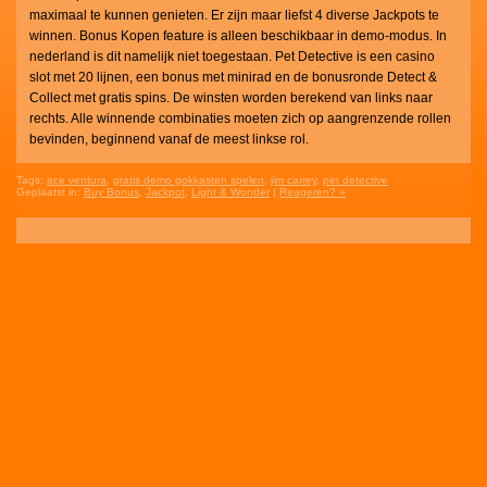
maximaal te kunnen genieten. Er zijn maar liefst 4 diverse Jackpots te
winnen. Bonus Kopen feature is alleen beschikbaar in demo-modus. In
nederland is dit namelijk niet toegestaan. Pet Detective is een casino
slot met 20 lijnen, een bonus met minirad en de bonusronde Detect &
Collect met gratis spins. De winsten worden berekend van links naar
rechts. Alle winnende combinaties moeten zich op aangrenzende rollen
bevinden, beginnend vanaf de meest linkse rol.
Tags:
ace ventura
,
gratis demo gokkasten spelen
,
jim carrey
,
pet detective
Geplaatst in:
Buy Bonus
,
Jackpot
,
Light & Wonder
|
Reageren? »