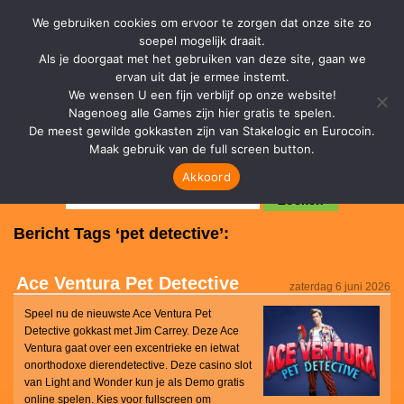
We gebruiken cookies om ervoor te zorgen dat onze site zo
soepel mogelijk draait.
Als je doorgaat met het gebruiken van deze site, gaan we
ervan uit dat je ermee instemt.
We wensen U een fijn verblijf op onze website!
Nagenoeg alle Games zijn hier gratis te spelen.
De meest gewilde gokkasten zijn van Stakelogic en Eurocoin.
Maak gebruik van de full screen button.
Akkoord
Zoeken
Bericht Tags ‘pet detective’:
Ace Ventura Pet Detective
zaterdag 6 juni 2026
Speel nu de nieuwste Ace Ventura Pet
Detective gokkast met Jim Carrey. Deze Ace
Ventura gaat over een excentrieke en ietwat
onorthodoxe dierendetective. Deze casino slot
van Light and Wonder kun je als Demo gratis
online spelen. Kies voor fullscreen om