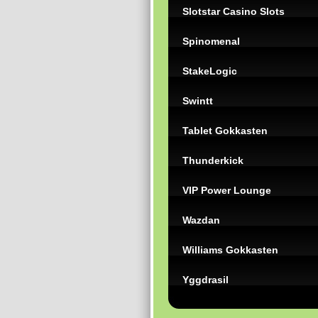
Slotstar Casino Slots
Spinomenal
StakeLogic
Swintt
Tablet Gokkasten
Thunderkick
VIP Power Lounge
Wazdan
Williams Gokkasten
Yggdrasil