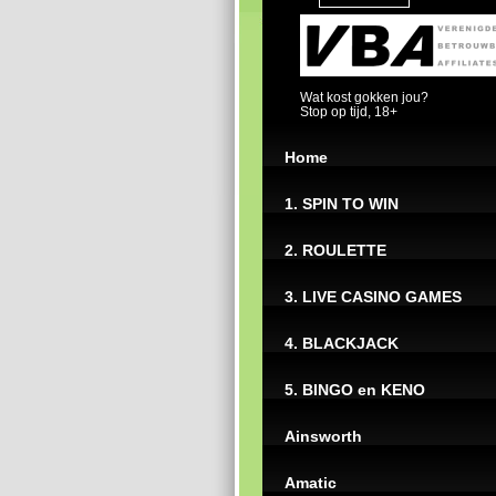
Wat kost gokken jou?
Stop op tijd, 18+
Home
1. SPIN TO WIN
2. ROULETTE
3. LIVE CASINO GAMES
4. BLACKJACK
5. BINGO en KENO
Ainsworth
Amatic