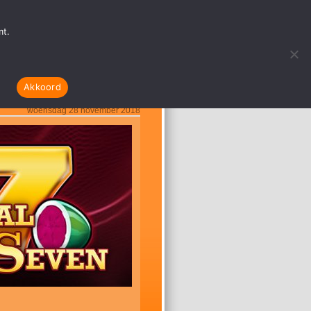
mt.
Akkoord
woensdag 28 november 2018