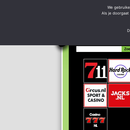
We gebruiken
Als je doorgaat
D
Zo