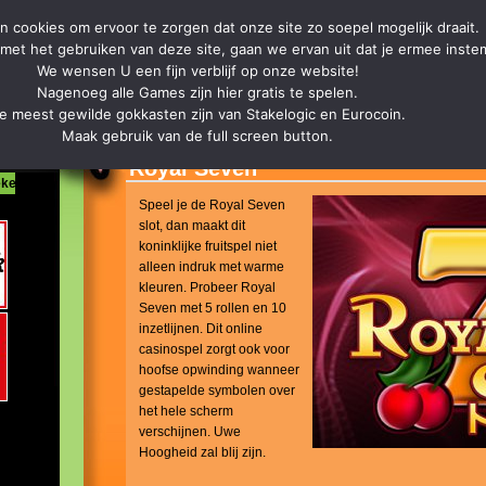
 cookies om ervoor te zorgen dat onze site zo soepel mogelijk draait.
 met het gebruiken van deze site, gaan we ervan uit dat je ermee inste
We wensen U een fijn verblijf op onze website!
Nagenoeg alle Games zijn hier gratis te spelen.
e meest gewilde gokkasten zijn van Stakelogic en Eurocoin.
Bericht Tags ‘royal seven’:
Maak gebruik van de full screen button.
Royal Seven
eken
Speel je de Royal Seven
slot, dan maakt dit
koninklijke fruitspel niet
alleen indruk met warme
kleuren. Probeer Royal
Seven met 5 rollen en 10
inzetlijnen. Dit online
casinospel zorgt ook voor
hoofse opwinding wanneer
gestapelde symbolen over
het hele scherm
verschijnen. Uwe
Hoogheid zal blij zijn.