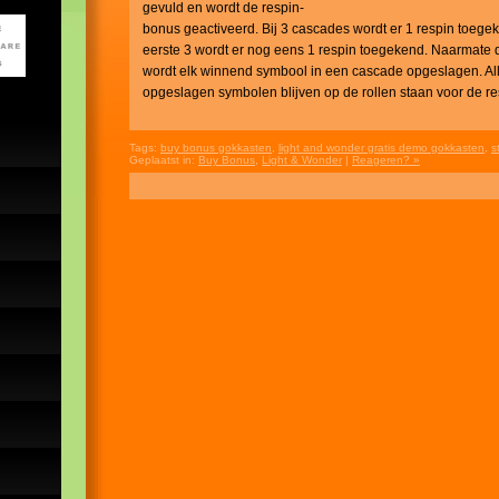
gevuld en wordt de respin-
bonus geactiveerd. Bij 3 cascades wordt er 1 respin toege
eerste 3 wordt er nog eens 1 respin toegekend. Naarmate 
wordt elk winnend symbool in een cascade opgeslagen. All
opgeslagen symbolen blijven op de rollen staan voor de r
Tags:
buy bonus gokkasten
,
light and wonder gratis demo gokkasten
,
s
Geplaatst in:
Buy Bonus
,
Light & Wonder
|
Reageren? »