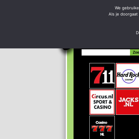
We gebruiken
Als je doorgaat
D
Zo