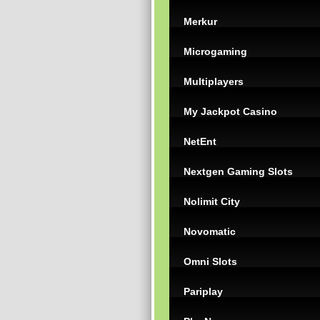
Merkur
Microgaming
Multiplayers
My Jackpot Casino
NetEnt
Nextgen Gaming Slots
Nolimit City
Novomatic
Omni Slots
Pariplay