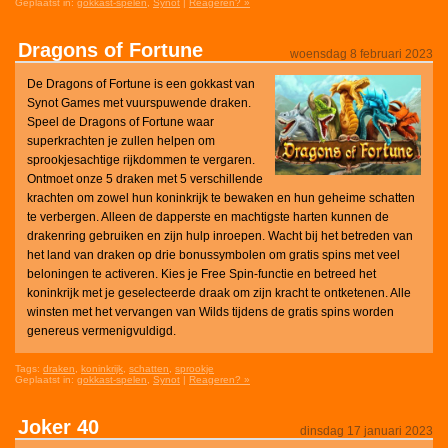
Geplaatst in:
gokkast-spelen
,
Synot
|
Reageren? »
Dragons of Fortune
woensdag 8 februari 2023
De Dragons of Fortune is een gokkast van
Synot Games met vuurspuwende draken.
Speel de Dragons of Fortune waar
superkrachten je zullen helpen om
sprookjesachtige rijkdommen te vergaren.
Ontmoet onze 5 draken met 5 verschillende
krachten om zowel hun koninkrijk te bewaken en hun geheime schatten
te verbergen. Alleen de dapperste en machtigste harten kunnen de
drakenring gebruiken en zijn hulp inroepen. Wacht bij het betreden van
het land van draken op drie bonussymbolen om gratis spins met veel
beloningen te activeren. Kies je Free Spin-functie en betreed het
koninkrijk met je geselecteerde draak om zijn kracht te ontketenen. Alle
winsten met het vervangen van Wilds tijdens de gratis spins worden
genereus vermenigvuldigd.
Tags:
draken
,
koninkrijk
,
schatten
,
sprookje
Geplaatst in:
gokkast-spelen
,
Synot
|
Reageren? »
Joker 40
dinsdag 17 januari 2023