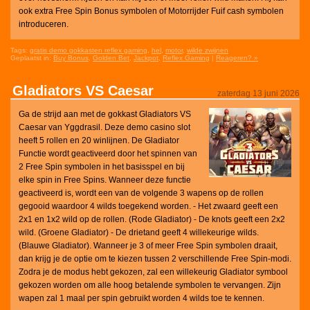
ook extra Free Spin Bonus symbolen of Motorrijder Fuif cash symbolen
introduceren.
Tags:
gratis demo gokkasten reflex gaming
,
hel
,
motor
,
wilde zwijnen
Geplaatst in:
Buy Bonus
,
Golden Bet
,
Jackpot
,
Reflex Gaming
|
Reageren? »
Gladiators VS Caesar
zaterdag 13 juni 2026
Ga de strijd aan met de gokkast Gladiators VS
Caesar van Yggdrasil. Deze demo casino slot
heeft 5 rollen en 20 winlijnen. De Gladiator
Functie wordt geactiveerd door het spinnen van
2 Free Spin symbolen in het basisspel en bij
elke spin in Free Spins. Wanneer deze functie
geactiveerd is, wordt een van de volgende 3 wapens op de rollen
gegooid waardoor 4 wilds toegekend worden. - Het zwaard geeft een
2x1 en 1x2 wild op de rollen. (Rode Gladiator) - De knots geeft een 2x2
wild. (Groene Gladiator) - De drietand geeft 4 willekeurige wilds.
(Blauwe Gladiator). Wanneer je 3 of meer Free Spin symbolen draait,
dan krijg je de optie om te kiezen tussen 2 verschillende Free Spin-modi.
Zodra je de modus hebt gekozen, zal een willekeurig Gladiator symbool
gekozen worden om alle hoog betalende symbolen te vervangen. Zijn
wapen zal 1 maal per spin gebruikt worden 4 wilds toe te kennen.