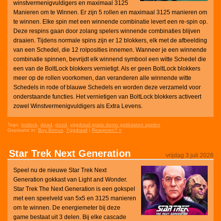
winstvermenigvuldigers en maximaal 3125
Manieren om te Winnen. Er zijn 5 rollen en maximaal 3125 manieren om
te winnen. Elke spin met een winnende combinatie levert een re-spin op.
Deze respins gaan door zolang spelers winnende combinaties blijven
draaien. Tijdens normale spins zijn er 12 blokkers, elk met de afbeelding
van een Schedel, die 12 rolposities innemen. Wanneer je een winnende
combinatie spinnen, bevrijdt elk winnend symbool een witte Schedel die
een van de BoltLock blokkers vernietigt. Als er geen BoltLock blokkers
meer op de rollen voorkomen, dan veranderen alle winnende witte
Schedels in rode of blauwe Schedels en worden deze verzameld voor
onderstaande functies. Het vernietigen van BoltLock blokkers activeert
zowel Winstvermenigvuldigers als Extra Levens.
Tags:
botlock
,
dead
,
dood
,
yggdrasil gratis demo gokkasten spelen
Geplaatst in:
Buy Bonus
,
Yggdrasil
|
Reageren? »
Star Trek Next Generation
vrijdag 3 juli 2026
Speel nu de nieuwe Star Trek Next
Generation gokkast van Light and Wonder.
Star Trek The Next Generation is een gokspel
met een speelveld van 5x5 en 3125 manieren
om te winnen. De energiemeter bij deze
game bestaat uit 3 delen. Bij elke cascade