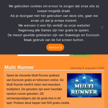
We gebruiken cookies om ervoor te zorgen dat onze site zo
soepel mogelijk draait.
Als je doorgaat met het gebruiken van deze site, gaan we
ervan uit dat je ermee instemt.
We wensen U een fijn verblijf op onze website!
Nagenoeg alle Games zijn hier gratis te spelen.
De meest gewilde gokkasten zijn van Stakelogic en Eurocoin.
Maak gebruik van de full screen button.
Akkoord
Zoeken
Multi Runner
zaterdag 8 augustus 2026
Speel de nieuwste Multi Runner gokkast
van Eurocoin gratis en fullscreen online. De
Multi Runner heeft 8 rollen met meerdere
multipliers. De geluiden zijn weer heerlijke
random runner geluiden. DE
vermenigvuldigers zijn de grote kick in dit
spel. Probeer deze topper met 500 gratis credits.