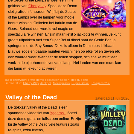
De Secret of the Lamps is weer een fijne
gokkast van
Cherryplay
. Speel deze Demo
slot gratis en fullscreen. Wrijf bij de Secret
of the Lamps over de lampen voor mooie
bonus winsten. Ontketen het fortuin van de
Geest. Betreed een wereld vol magie en
spectaculaire winsten. Er zijn maar liefst 5 jackpots te winnen. Je kunt
groots uitpakken met een Super Bet of direct naar de Genie Bonus
springen met de Buy Bonus. Deze is alleen in Demo beschikbaar.
Blauwe, rode en paarse munten verschijnen op elke rol en geven elk
een waarde weer. Wanneer de rollen stoppen, schiet elke munt een
vonk in de bijbehorende verzamellamp. Het landen van een munt kan
die lamp willekeurig activeren.
Tags:
cherryplay gratis demo gokkasten spelen
,
geest
,
genie
Geplaatst in:
Cherry Play
,
Jackpot
,
Meerspelers
,
Super Stake
|
Reageren? »
Valley of the Dead
zaterdag 11 juli 2026
De gokkast Valley of the Dead is een
spannende videoslot van
Yggdrasil
. Speel
deze demo gratis en fullscreen online. Er zijn
bij de Valley of the Dead vele features zoals
re-spins, extra levens,