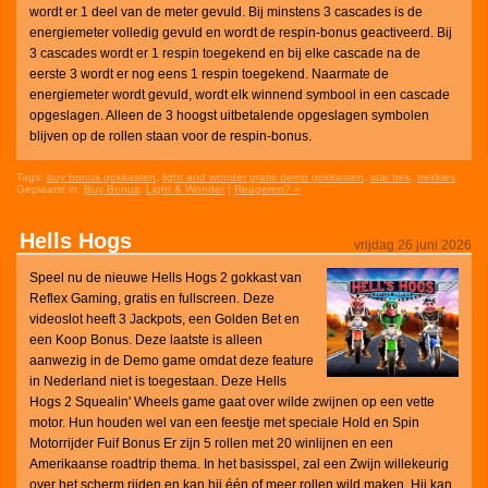
wordt er 1 deel van de meter gevuld. Bij minstens 3 cascades is de
energiemeter volledig gevuld en wordt de respin-bonus geactiveerd. Bij
3 cascades wordt er 1 respin toegekend en bij elke cascade na de
eerste 3 wordt er nog eens 1 respin toegekend. Naarmate de
energiemeter wordt gevuld, wordt elk winnend symbool in een cascade
opgeslagen. Alleen de 3 hoogst uitbetalende opgeslagen symbolen
blijven op de rollen staan voor de respin-bonus.
Tags:
buy bonus gokkasten
,
light and wonder gratis demo gokkasten
,
star trek
,
trekkies
Geplaatst in:
Buy Bonus
,
Light & Wonder
|
Reageren? »
Hells Hogs
vrijdag 26 juni 2026
Speel nu de nieuwe Hells Hogs 2 gokkast van
Reflex Gaming, gratis en fullscreen. Deze
videoslot heeft 3 Jackpots, een Golden Bet en
een Koop Bonus. Deze laatste is alleen
aanwezig in de Demo game omdat deze feature
in Nederland niet is toegestaan. Deze Hells
Hogs 2 Squealin' Wheels game gaat over wilde zwijnen op een vette
motor. Hun houden wel van een feestje met speciale Hold en Spin
Motorrijder Fuif Bonus Er zijn 5 rollen met 20 winlijnen en een
Amerikaanse roadtrip thema. In het basisspel, zal een Zwijn willekeurig
over het scherm rijden en kan hij één of meer rollen wild maken. Hij kan