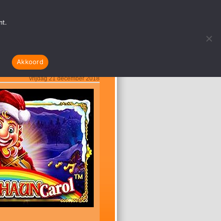
mt.
Akkoord
vrijdag 21 december 2018