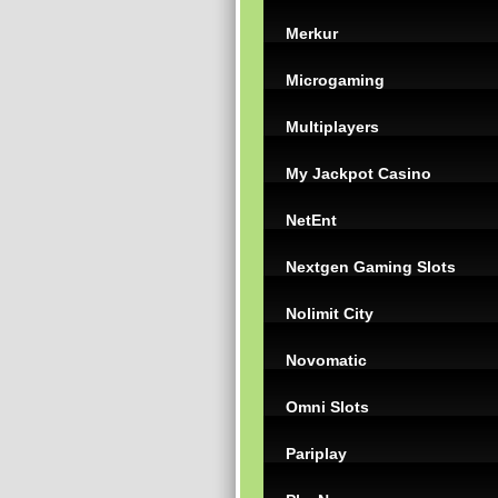
Merkur
Microgaming
Multiplayers
My Jackpot Casino
NetEnt
Nextgen Gaming Slots
Nolimit City
Novomatic
Omni Slots
Pariplay