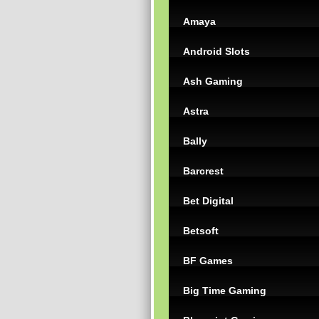
Amaya
Android Slots
Ash Gaming
Astra
Bally
Barcrest
Bet Digital
Betsoft
BF Games
Big Time Gaming