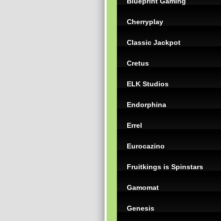
Blueprint Gaming
Cherryplay
Classic Jackpot
Cretus
ELK Studios
Endorphina
Errel
Eurocazino
Fruitkings is Spinstars
Gamomat
Genesis