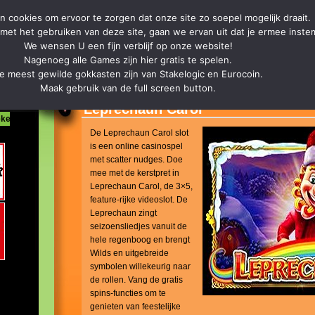
 cookies om ervoor te zorgen dat onze site zo soepel mogelijk draait.
 met het gebruiken van deze site, gaan we ervan uit dat je ermee inste
We wensen U een fijn verblijf op onze website!
Nagenoeg alle Games zijn hier gratis te spelen.
e meest gewilde gokkasten zijn van Stakelogic en Eurocoin.
Bericht Tags ‘leprechaun carol’:
Maak gebruik van de full screen button.
Leprechaun Carol
eken
De Leprechaun Carol slot
is een online casinospel
met scatter nudges. Doe
mee met de kerstpret in
Leprechaun Carol, de 3×5,
feature-rijke videoslot. De
Leprechaun zingt
seizoensliedjes vanuit de
hele regenboog en brengt
Wilds en uitgebreide
symbolen willekeurig naar
de rollen. Vang de gratis
spins-functies om te
genieten van feestelijke