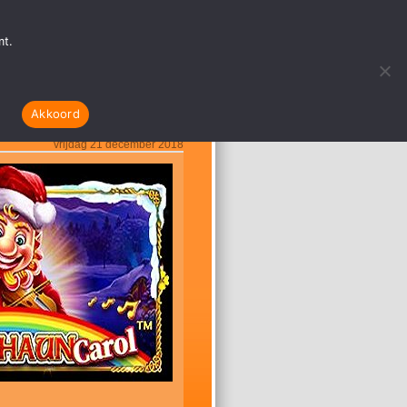
mt.
Akkoord
vrijdag 21 december 2018