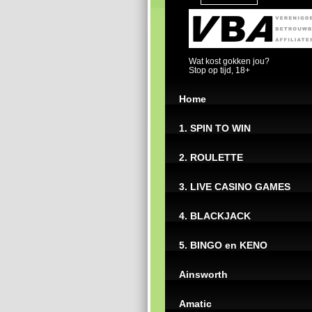
Wat kost gokken jou?
Stop op tijd, 18+
Home
1. SPIN TO WIN
2. ROULETTE
3. LIVE CASINO GAMES
4. BLACKJACK
5. BINGO en KENO
Ainsworth
Amatic