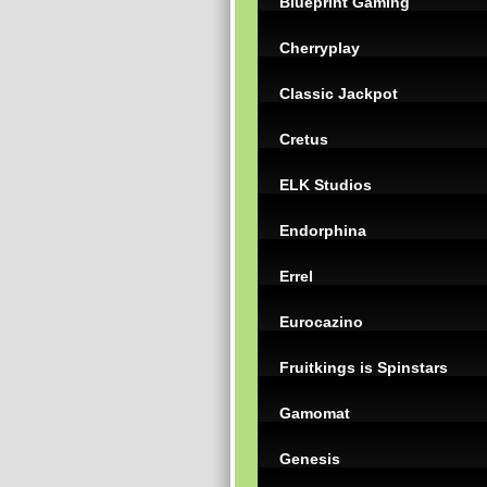
Blueprint Gaming
Cherryplay
Classic Jackpot
Cretus
ELK Studios
Endorphina
Errel
Eurocazino
Fruitkings is Spinstars
Gamomat
Genesis