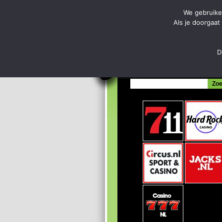
We gebruiken
Als je doorgaat
D
Zo