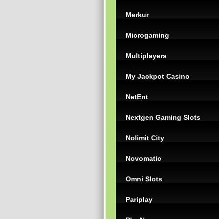
Merkur
Microgaming
Multiplayers
My Jackpot Casino
NetEnt
Nextgen Gaming Slots
Nolimit City
Novomatic
Omni Slots
Pariplay