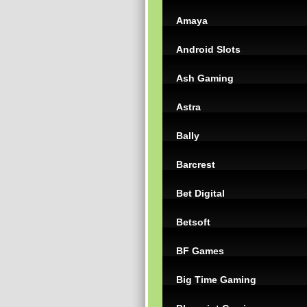
Amaya
Android Slots
Ash Gaming
Astra
Bally
Barcrest
Bet Digital
Betsoft
BF Games
Big Time Gaming