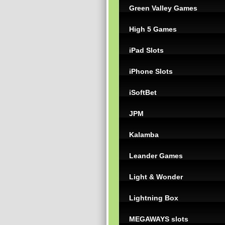
Green Valley Games
High 5 Games
iPad Slots
iPhone Slots
iSoftBet
JPM
Kalamba
Leander Games
Light & Wonder
Lightning Box
MEGAWAYS slots