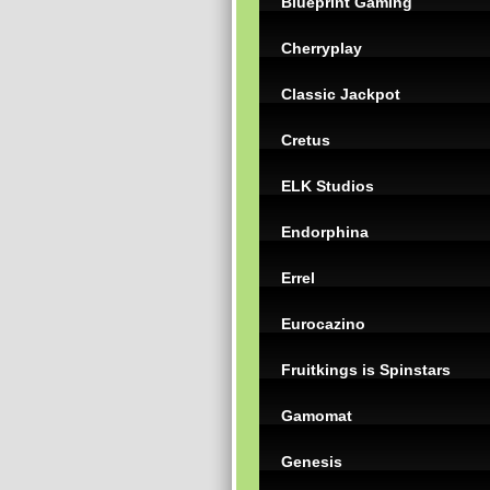
Blueprint Gaming
Cherryplay
Classic Jackpot
Cretus
ELK Studios
Endorphina
Errel
Eurocazino
Fruitkings is Spinstars
Gamomat
Genesis