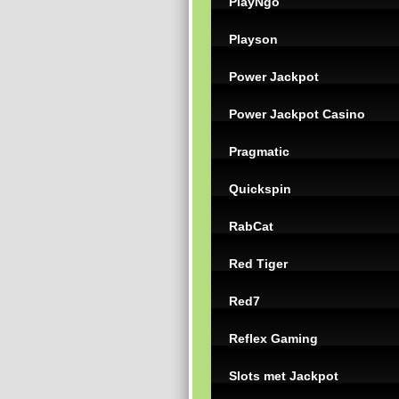
PlayNgo
Playson
Power Jackpot
Power Jackpot Casino
Pragmatic
Quickspin
RabCat
Red Tiger
Red7
Reflex Gaming
Slots met Jackpot