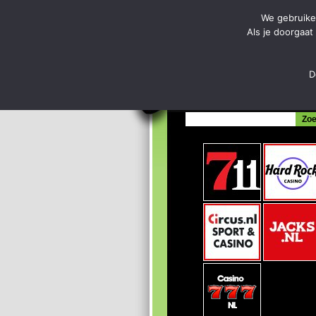
We gebruiken
Als je doorgaat
D
Zo