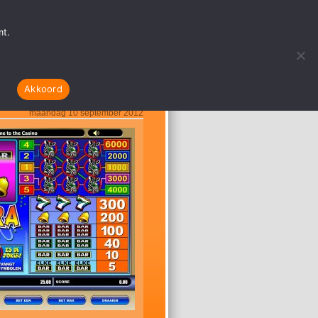
mt.
Akkoord
maandag 10 september 2012