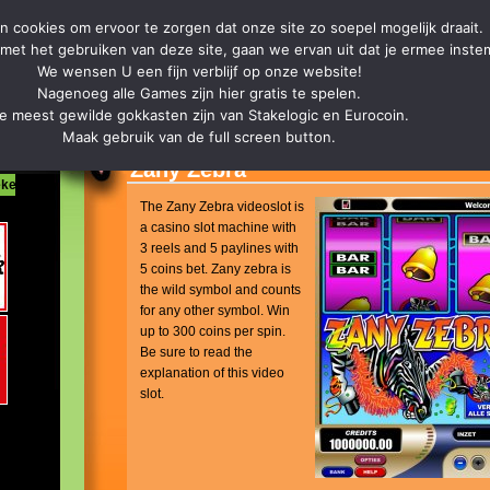
 cookies om ervoor te zorgen dat onze site zo soepel mogelijk draait.
 met het gebruiken van deze site, gaan we ervan uit dat je ermee inste
We wensen U een fijn verblijf op onze website!
Nagenoeg alle Games zijn hier gratis te spelen.
e meest gewilde gokkasten zijn van Stakelogic en Eurocoin.
Bericht Tags ‘zany zebra online’:
Maak gebruik van de full screen button.
Zany Zebra
eken
The Zany Zebra videoslot is
a casino slot machine with
3 reels and 5 paylines with
5 coins bet. Zany zebra is
the wild symbol and counts
for any other symbol. Win
up to 300 coins per spin.
Be sure to read the
explanation of this video
slot.