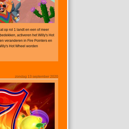
at op rol 1 landt en een of meer
 bedekken, activeren het Willy's Hot
len veranderen in Fire Pointers en
Willy's Hot Wheel worden
zondag 13 september 2020