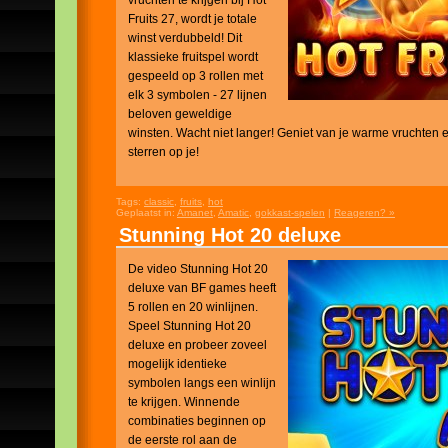
Fruits 27, wordt je totale
winst verdubbeld! Dit
klassieke fruitspel wordt
gespeeld op 3 rollen met
elk 3 symbolen - 27 lijnen
beloven geweldige
winsten. Wacht niet langer! Geniet van je warme vruchten 
sterren op je!
Tags:
classic
,
fruits
,
hot
Geplaatst in:
Amanet
,
Amatic
,
gokkast-spelen
|
Reageren? »
Stunning Hot 20 deluxe
De video Stunning Hot 20
deluxe van BF games heeft
5 rollen en 20 winlijnen.
Speel Stunning Hot 20
deluxe en probeer zoveel
mogelijk identieke
symbolen langs een winlijn
te krijgen. Winnende
combinaties beginnen op
de eerste rol aan de