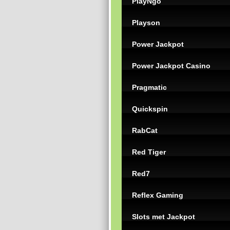
PlayNgo
Playson
Power Jackpot
Power Jackpot Casino
Pragmatic
Quickspin
RabCat
Red Tiger
Red7
Reflex Gaming
Slots met Jackpot