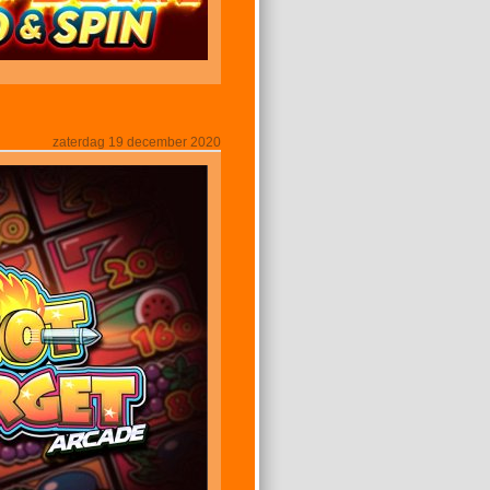
zaterdag 19 december 2020