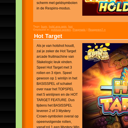
scherm met geldsymbolen
in de Respins-modus.
Tags:
burn
,
hold ans spin
,
hot
Geplaatst in:
gokkast-spelen
,
Pragmatic
|
Reageren? »
Hot Target
Als je van hotshot houdt,
zal je zeker de Hot Target
arcade fruitmachine van
Stakelogic leuk vinden.
Speel Hot Target met 3
rollen en 3 rijen. Speel
gewoon op 1 winlijn in het
BASISSPEL of schakel
over naar het TOPSPEL
met 5 winlijnen en de HOT
TARGET FEATURE. Dus
tijdens het BASISSPEL
leveren 2 of 3 Mystery
Crown-symbolen overal op
opeenvolgende rollen,
vanaf rol 1 een Mystery Win