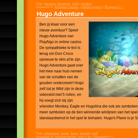
Tags:
banana
,
bananas
,
crazy
,
monkey
Geplaatst in:
Booming Games
,
gokkast-spelen
|
Reageren? »
Hugo Adventure
Ben jij klaar voor een
nieuw avontuur? Speel
Hugo Adventure van
PlayNgo in online casino.
De sympathieke tv-trol is
terug om Don Croco
opnieuw te slim af te zijn.
Hugo Adventure gaat over
het mee naar huis nemen
van de schatten van de
gouden onderzeeër! Hugo
zelf zal je Wild zijn in deze
videoslot met 5 rollen, en
hij voegt zich bij zijn
vrienden Monkey, Eagle en Hugolina die ook als symbolen 
meer symbolen op de tien winnende winlijnen van het spe
standaardwinst in het spel te behalen. Hugo's Plane is je 
Tags:
adventure
,
eagle
,
hugo
,
monkey
,
troll
Geplaatst in:
gokkast-spelen
,
play n go
|
Reageren? »