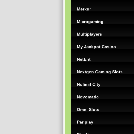
Merkur
Microgaming
Multiplayers
My Jackpot Casino
NetEnt
Nextgen Gaming Slots
Nolimit City
Novomatic
Omni Slots
Pariplay