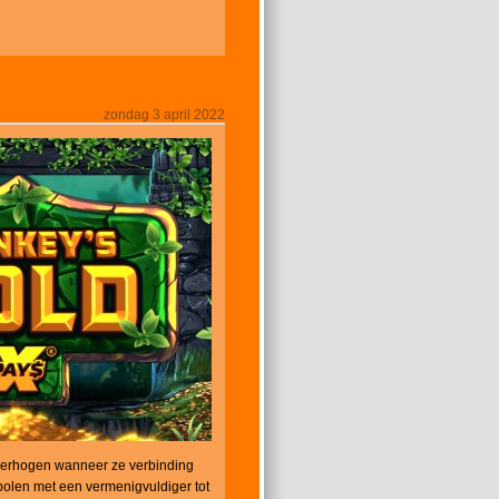
zondag 3 april 2022
 verhogen wanneer ze verbinding
bolen met een vermenigvuldiger tot