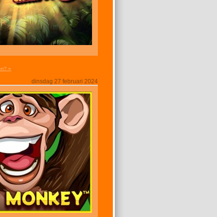
en? »
dinsdag 27 februari 2024