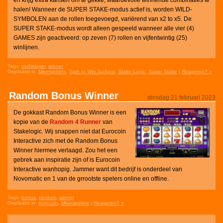
en krijg extra kansen om té gekke, waardevolle winnende combinaties te
halen! Wanneer de SUPER STAKE-modus actief is, worden WILD-
SYMBOLEN aan de rollen toegevoegd, variërend van x2 to x5. De
SUPER STAKE-modus wordt alleen gespeeld wanneer alle vier (4)
GAMES zijn geactiveerd: op zeven (7) rollen en vijfentwintig (25)
winlijnen.
Tags:
multiplayer
,
winner
Geplaatst in:
Meerspelers
,
Spin to Win Jackpot
,
Stake Logic
,
Super Stake
|
Reageren? »
Random Bonus Winner
dinsdag 21 februari 2023
De gokkast Random Bonus Winner is een
kopie van de
Random 4 Runner
van
Stakelogic. Wij snappen niet dat Eurocoin
Interactive zich met de Random Bonus
Winner hiermee verlaagd. Zou het een
gebrek aan inspiratie zijn of is Eurocoin
Interactive wanhopig. Jammer want dit bedrijf is onderdeel van
Novomatic en 1 van de grrootste spelers online en offline.
Tags:
bonus
,
random
,
winner
Geplaatst in:
eurocoin
,
Meerspelers
|
Reageren? »