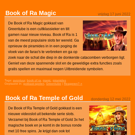
Book of Ra Magic
vrijdag 17 juni 2022
De Book of Ra Magic gokkast van
Greentube is een cultklassieker en tilt
gamen naar nieuw niveau. Book of Ra is 1
van de meest populaire slots ter wereld. Ga
opnieuw de piramides in in een poging de
vloek van de farao's te verbreken en ga op
zoek naar de schat die diep in de donkerste catacomben verborgen ligt.
Geniet van deze spannende slot en de geweldige extra functies zoals
gratis spellen en maximaal negen Uitbreidende symbolen.
Tags:
avontuur
,
book of ra
,
magic
,
piramides
Geplaatst in:
gokkast-spelen
,
Greentube
|
Reageren? »
Book of Ra Temple of Gold
donderdag 12 mei 2022
De Book of Ra Temple of Gold gokkast is een
nieuwe videoslot uit bekende serie slots.
Verzamel bij Book of Ra Temple of Gold 3x het
magische boek en je komt in de bonus ronde
met 10 free spins. Je krijgt dan ook tot