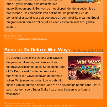
oude Egypte waarbij elke draai nieuwe
mogelijkheden opent. Een van de meest opwindende aspecten is de
bonusronde. De combinatie van het thema, de gameplay, en de
bonusfuncties zorgt voor een boeiende en vermakelijke ervaring. Speel
nu gratis en fullscreen online, of kies een casino om met echt geld te
spelen.
Tags:
book of ra
Geplaatst in:
Greentube
|
Reageren? »
Book of Ra Deluxe Win Ways
donderdag 20 juli 2023
De gokkast Book of Ra Deluxe Win Ways is
de gewone uitvoering met een soort van
megaways wincombinaties. Speel deze Book
of Ra Deluxe met 6 rollen en een extra
horizontale win ways rol boven de normale
rollen. Wil je meer kans dan kun je gebruik
maken van de dubbele bonus kans of de drievoudige bonus kans. Het is
zeg maar een soort Super Stake inzet, meer betalen voor hogere
winkansen.
Tags:
book of ra
,
win ways
Geplaatst in:
Greentube
,
MegaWays
,
Super Stake
|
Reageren? »