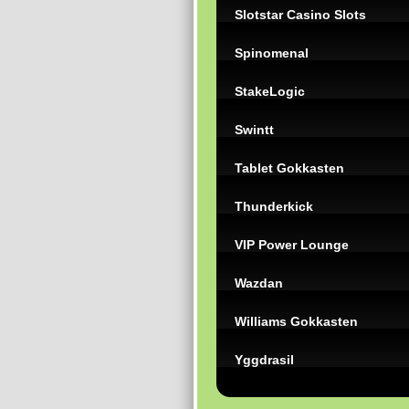
Slotstar Casino Slots
Spinomenal
StakeLogic
Swintt
Tablet Gokkasten
Thunderkick
VIP Power Lounge
Wazdan
Williams Gokkasten
Yggdrasil