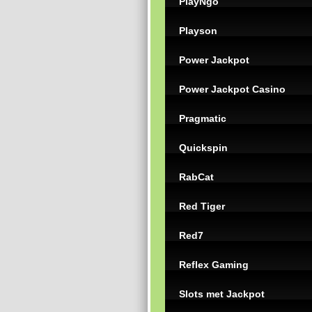
PlayNgo
Playson
Power Jackpot
Power Jackpot Casino
Pragmatic
Quickspin
RabCat
Red Tiger
Red7
Reflex Gaming
Slots met Jackpot