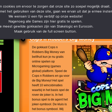
 cookies om ervoor te zorgen dat onze site zo soepel mogelijk draait.
 met het gebruiken van deze site, gaan we ervan uit dat je ermee inste
We wensen U een fijn verblijf op onze website!
Nagenoeg alle Games zijn hier gratis te spelen.
e meest gewilde gokkasten zijn van Stakelogic en Eurocoin.
Bericht Tags ‘cops n robbers’:
Maak gebruik van de full screen button.
Cops n Robbers Big Money
eken
De gokkast Cops n
Robbers Big Money van
bellfruit kun je nu gratis
online spelen op
Microgaming (games
global) platform. Speel de
Cops n Robbers en ga voor
de Big Money! Het spel
heeft 10 wincobinaties
waarbij in het basis spel de
rover de joker is. In het
bonus spel is de agent het
joker-symbool. De kluis is
het bonus symbool. Wij