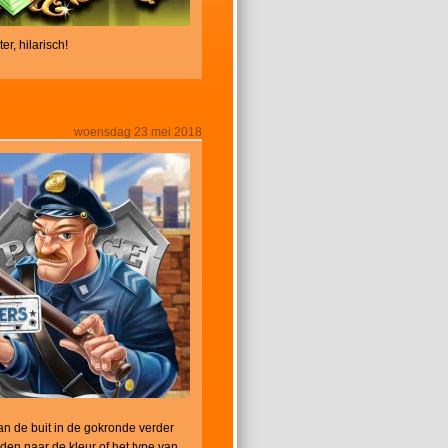
r, hilarisch!
woensdag 23 mei 2018
n de buit in de gokronde verder
en naar de kleur of het type van