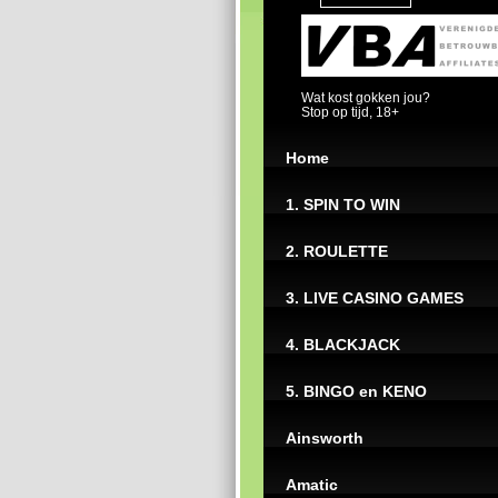
Wat kost gokken jou?
Stop op tijd, 18+
Home
1. SPIN TO WIN
2. ROULETTE
3. LIVE CASINO GAMES
4. BLACKJACK
5. BINGO en KENO
Ainsworth
Amatic