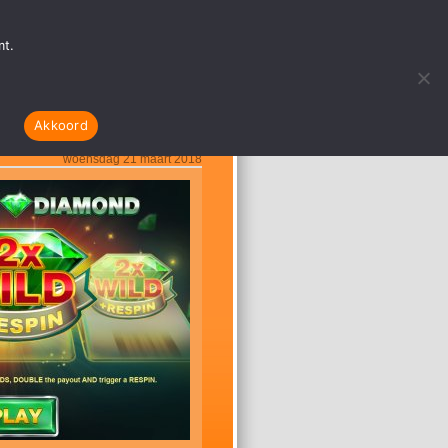
mt.
iew red tiger’:
Akkoord
woensdag 21 maart 2018